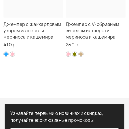
Джемпер с жаккардовым
Джемпер с V-образным
узором из шерсти
вырезом из шерсти
мериноса и кашемира
мериноса и кашемира
410 р.
250 р.
Узнавайте первыми о новинках и скидках,
получайте эксклюзивные промокоды