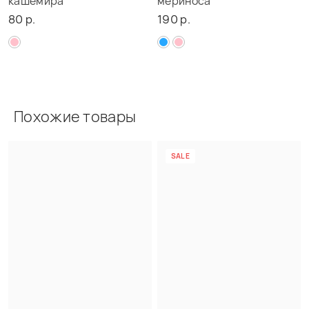
кашемира
мериноса
80 р.
190 р.
Похожие товары
SALE