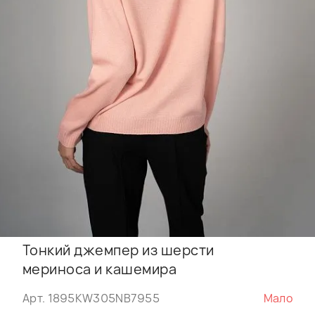
Тонкий джемпер из шерсти
мериноса и кашемира
Арт. 1895KW305NB7955
Мало