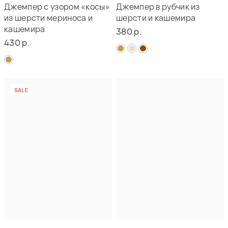
Джемпер с узором «косы»
Джемпер в рубчик из
из шерсти мериноса и
шерсти и кашемира
кашемира
380 р.
430 р.
SALE