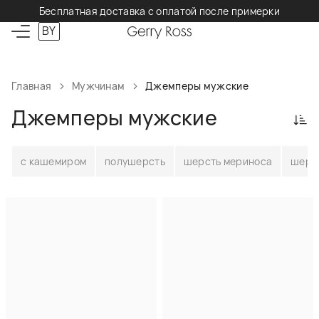
Бесплатная доставка с оплатой после примерки
BY
Главная
Мужчинам
Джемперы мужские
Джемперы мужские
с кашемиром
полушерсть
шерсть мериноса
шерс