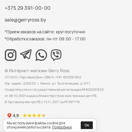
+375 29 391-00-00
sale@gerryross.by
*Прием заказов на сайте: круглосуточно
*Обработка заказов: пн-пт 09:00 - 17:00
© Интернет-магазин Gerry Ross
СП ООО «Торговый Дом «ОВАЛ» УНП 600291852
Юр. адрес: 220033, г. Минск, ул. Тростенецкая, д.5/11
Свидетельство о государственной регистрации №600291852
от 08.10.2001 выдано Министерством иностранных дел РБ
В Торговом реестре РБ с 15.11.2017 за №397719
Мы используем файлы cookie для
Ок
улучшения работы сайта.
Подробнее