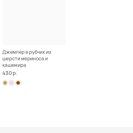
Джемпер в рубчик из
шерсти мериноса и
кашемира
430 р.