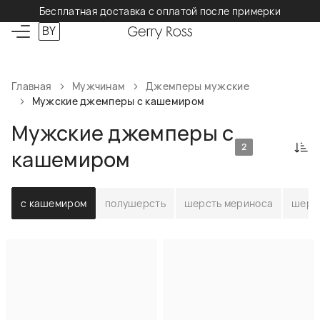
Бесплатная доставка с оплатой после примерки
BY
Главная
Мужчинам
Джемперы мужские
Мужские джемперы с кашемиром
Мужские джемперы с
2
кашемиром
с кашемиром
полушерсть
шерсть мериноса
шерс