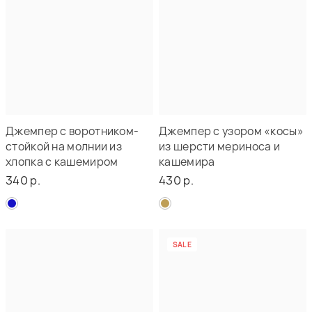
Джемпер с воротником-
Джемпер с узором «косы»
стойкой на молнии из
из шерсти мериноса и
хлопка с кашемиром
кашемира
340 р.
430 р.
SALE