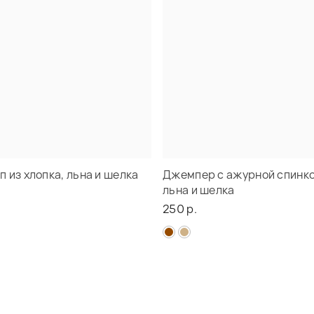
 из хлопка, льна и шелка
Джемпер с ажурной спинкой
льна и шелка
250 р.