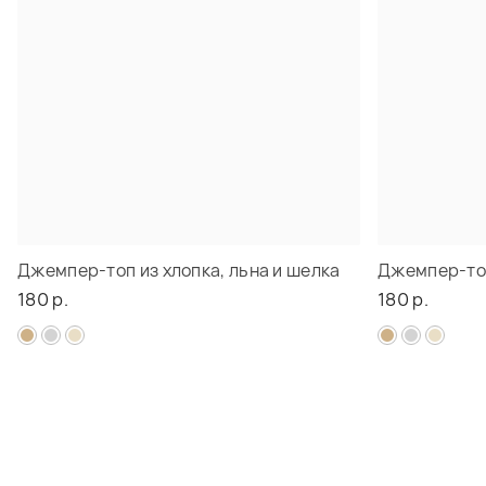
Джемпер-топ из хлопка, льна и шелка
Джемпер-топ
180 р.
180 р.