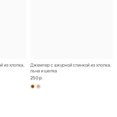
 из хлопка,
Джемпер с ажурной спинкой из хлопка,
льна и шелка
250 р.