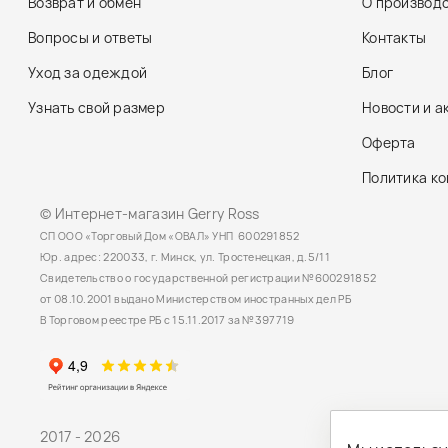
Возврат и обмен
О производ
Вопросы и ответы
Контакты
Уход за одеждой
Блог
Узнать свой размер
Новости и а
Оферта
Политика к
© Интернет-магазин Gerry Ross
СП ООО «Торговый Дом «ОВАЛ» УНП 600291852
Юр. адрес: 220033, г. Минск, ул. Тростенецкая, д.5/11
Свидетельство о государственной регистрации №600291852
от 08.10.2001 выдано Министерством иностранных дел РБ
В Торговом реестре РБ с 15.11.2017 за №397719
2017 - 2026