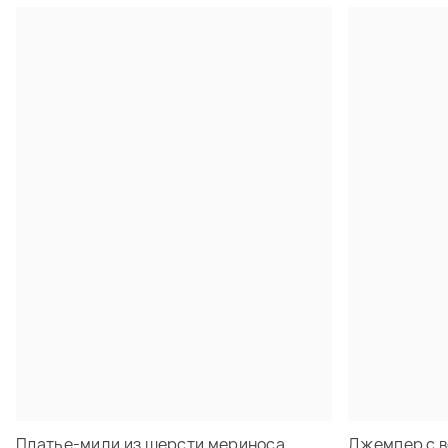
Платье-миди из шерсти мериноса
Джемпер с в