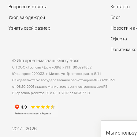
Вопросы и ответы
Контакты
Уход за одеждой
Блог
Узнать свой размер
Новости и а
Оферта
Политика к
© Интернет-магазин Gerry Ross
СП ООО «Торговый Дом «ОВАЛ» УНП 600291852
Юр. адрес: 220033, г. Минск, ул. Тростенецкая, д.5/11
Свидетельство о государственной регистрации №600291852
от 08.10.2001 выдано Министерством иностранных дел РБ
В Торговом реестре РБ с 15.11.2017 за №397719
2017 - 2026
Мы использу