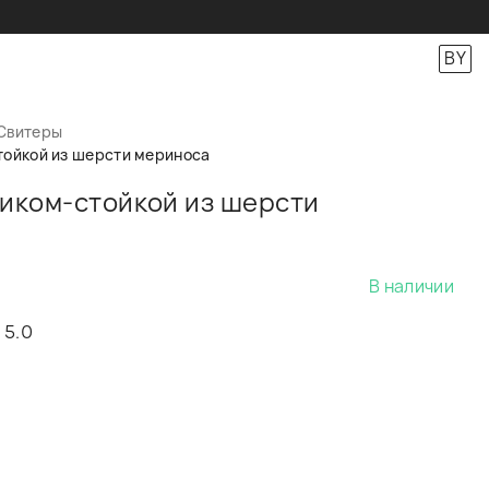
BY
Свитеры
тойкой из шерсти мериноса
ником-стойкой из шерсти
6
В наличии
5.0