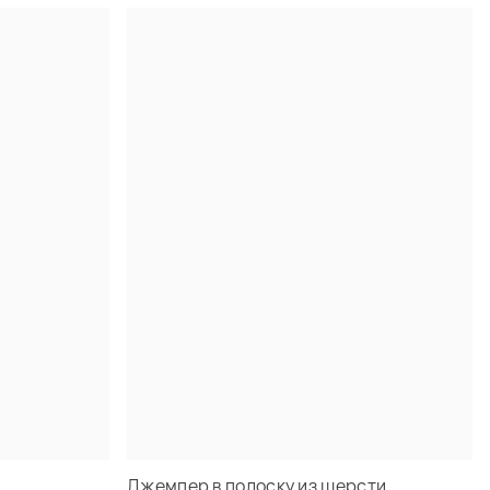
а
Джемпер в полоску из шерсти