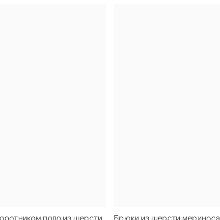
оротником поло из шерсти
Брюки из шерсти меринос