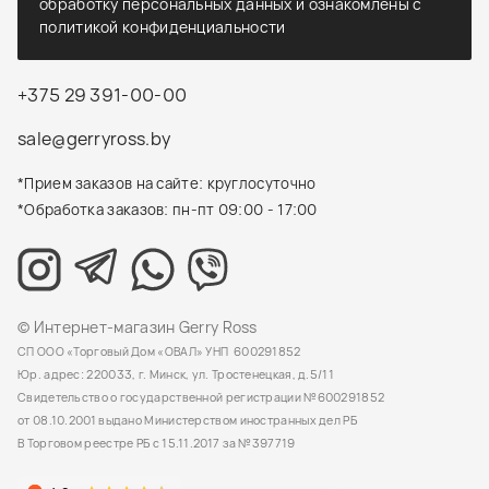
обработку персональных данных и ознакомлены с
политикой конфиденциальности
+375 29 391-00-00
sale@gerryross.by
*Прием заказов на сайте: круглосуточно
*Обработка заказов: пн-пт 09:00 - 17:00
© Интернет-магазин Gerry Ross
СП ООО «Торговый Дом «ОВАЛ» УНП 600291852
Юр. адрес: 220033, г. Минск, ул. Тростенецкая, д.5/11
Свидетельство о государственной регистрации №600291852
от 08.10.2001 выдано Министерством иностранных дел РБ
В Торговом реестре РБ с 15.11.2017 за №397719