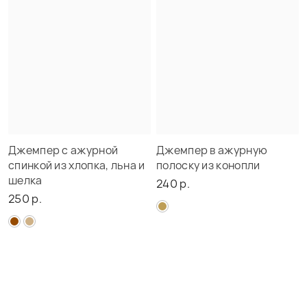
Джемпер с ажурной
Джемпер в ажурную
спинкой из хлопка, льна и
полоску из конопли
шелка
240 р.
250 р.