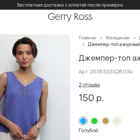
Бесплатная доставка с оплатой после примерки
Главная
Женщинам
Джемпер-топ ажурный и
Джемпер-топ аж
Арт. 2036503S26034
2 отзыва
150 р.
Голубой