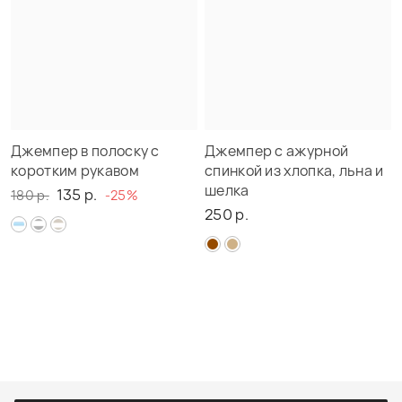
Джемпер в полоску с
Джемпер с ажурной
коротким рукавом
спинкой из хлопка, льна и
шелка
135 р.
180 р.
-25%
250 р.