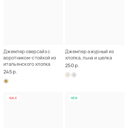
Джемпер оверсайз с
Джемпер ажурный из
воротником-стойкой из
хлопка, льна и шелка
итальянского хлопка
250 р.
245 р.
SALE
NEW