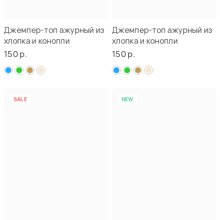
Джемпер-топ ажурный из
Джемпер-топ ажурный из
хлопка и конопли
хлопка и конопли
150 р.
150 р.
NEW
SALE
NEW