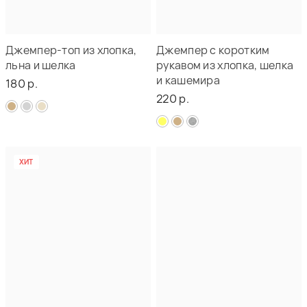
Джемпер-топ из хлопка,
Джемпер с коротким
льна и шелка
рукавом из хлопка, шелка
и кашемира
180 р.
220 р.
ХИТ