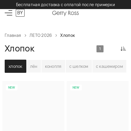
Бесплатная доставка с оплатой после примерки
BY
Главная
ЛЕТО 2026
Хлопок
Хлопок
1
хлопок
лён
конопля
с шелком
с кашемиром
NEW
NEW