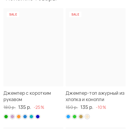
SALE
NEW
SALE
Джемпер с коротким
Джемпер-топ ажурный из
рукавом
хлопка и конопли
135 р.
135 р.
180 р.
-25%
150 р.
-10%